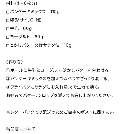
材料(4〜6枚分)
◻︎パンケーキミックス 110g
◻︎卵(Mサイズ) 1個
◻︎牛乳 60g
◻︎ヨーグルト 60g
◻︎とかしバター又はサラダ油 10g
〈作り方〉
①ボールに牛乳とヨーグルト、溶かしバターを合わせる。
②パンケーキミックスを加えゴムベラでざっくり混ぜる。
③フライパンにサラダ油を入れ弱火で生地を焼く。
お好みでバター、シロップを添えてお召し上がりください。
※レターパックでの配送のためご自宅のポストに届きます。
納品書について